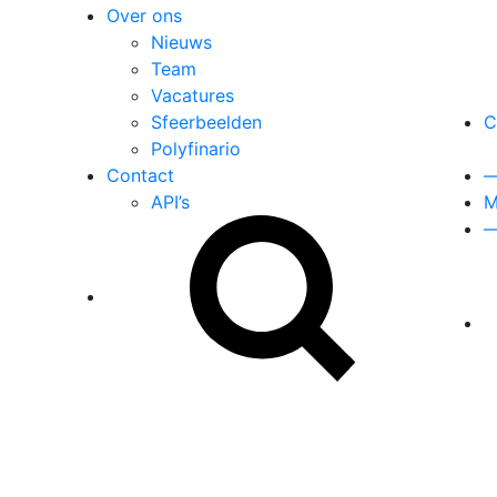
Over ons
Nieuws
Team
Vacatures
Sfeerbeelden
C
Polyfinario
Contact
API’s
M
Zoek