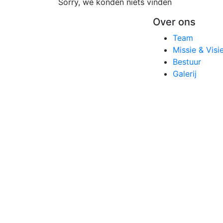
Sorry, we konden niets vinden
Over ons
Team
Missie & Visi
Bestuur
Galerij