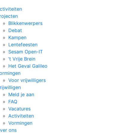
ctiviteiten
rojecten
Blikkenwerpers
Debat
Kampen
Lentefeesten
Sesam Open-IT
’t Vrije Brein
Het Geval Galileo
ormingen
Voor vrijwilligers
rijwilligen
Meld je aan
FAQ
Vacatures
Activiteiten
Vormingen
ver ons