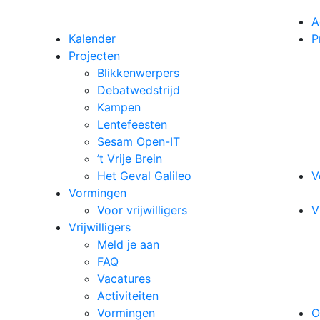
A
Kalender
P
Projecten
Blikkenwerpers
Debatwedstrijd
Kampen
Lentefeesten
Sesam Open-IT
’t Vrije Brein
Het Geval Galileo
V
Vormingen
Voor vrijwilligers
V
Vrijwilligers
Meld je aan
FAQ
Vacatures
Activiteiten
Vormingen
O